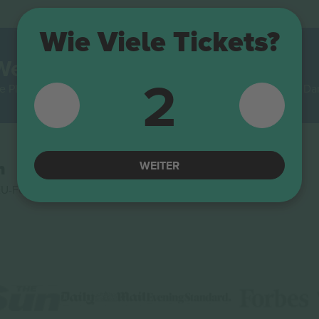
Wie Viele Tickets?
Welt.
2
e Plattform unter allen Wiederverkaufsplattformen in Europa. Da
WEITER
n
U-Förderprogramms Horizon 2020 für ihren Vorschlag Nr.