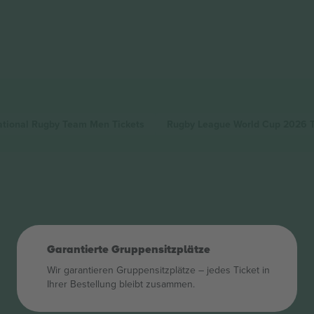
National Rugby Team Men
Tickets
Rugby League World Cup 2026
Garantierte Gruppensitzplätze
Wir garantieren Gruppensitzplätze – jedes Ticket in
Ihrer Bestellung bleibt zusammen.