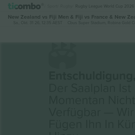
Sport
Rugby
Rugby League World Cup 2026
New Zealand vs Fiji Men & Fiji vs France & New 
Sa., Okt. 31 26, 12:35 AEST
Cbus Super Stadium,
Robina Gold C
Entschuldigung
Der Saalplan Ist
Momentan Nich
Verfügbar — Wir
Fügen Ihn In Kü