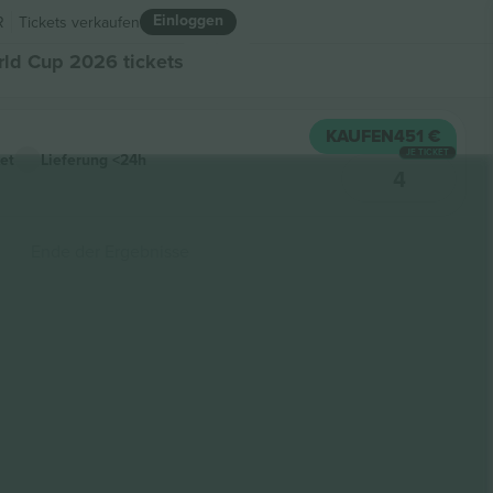
Einloggen
R
Tickets verkaufen
ld Cup 2026 tickets
KAUFEN
451 €
JE TICKET
et
Lieferung
<24h
4
Ende der Ergebnisse