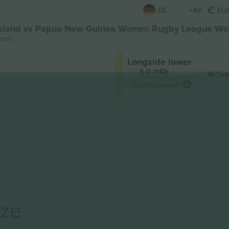
DE
+49
EU
Zealand vs Papua New Guinea Women Rugby League Wor
oast
Longside lower
5.0 (140)
M-Tick
Vertrauenswürdiger Verkäufer
Ticombo-Auswahl
,
t
rze