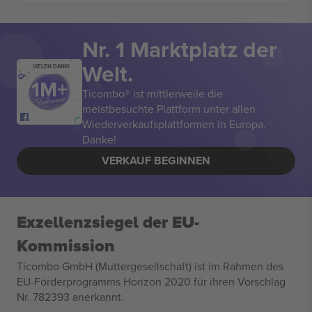
Nr. 1 Marktplatz der
Welt.
VIELEN DANK!
Ticombo® ist mittlerweile die
meistbesuchte Plattform unter allen
Wiederverkaufsplattformen in Europa.
Danke!
VERKAUF BEGINNEN
Exzellenzsiegel der EU-
Kommission
Ticombo GmbH (Muttergesellschaft) ist im Rahmen des
EU-Förderprogramms Horizon 2020 für ihren Vorschlag
Nr. 782393 anerkannt.