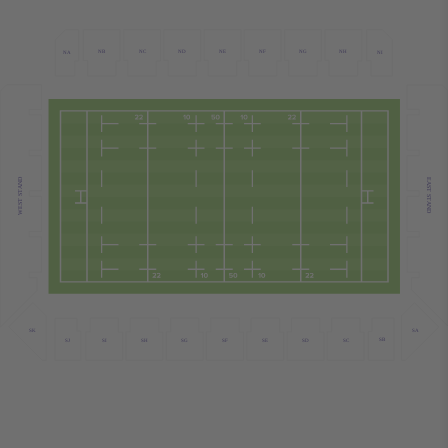
ND
NF
NB
NC
NE
NG
NH
NI
NA
WEST STAND
EAST STAND
SK
SA
SB
SJ
SH
SC
SF
SE
SD
SG
SI