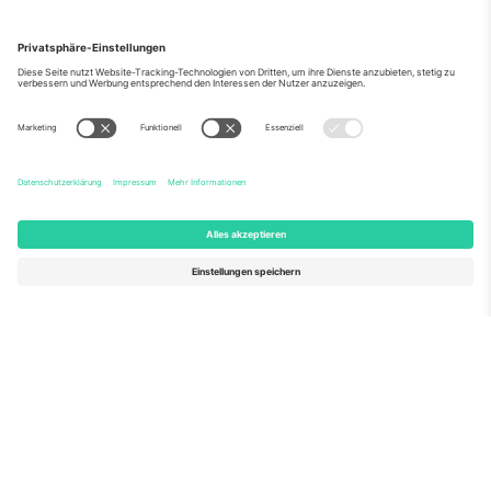
Über Uns
Unternehmensdienstleistungen
Team
Häufig gestellte Fragen
TixProtect
Wie es funktioniert
Impressum
Hotels
Allgemeine Geschäftsbedingungen
WM-Hub
Partnerprogramm
Kontakt
Büros und Support