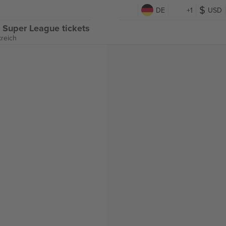
DE
+1
USD
 Super League tickets
kreich