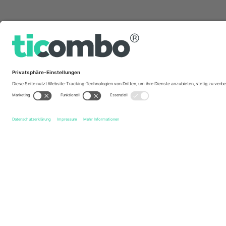
Schnelle Links
Toulouse Olympique
Tickets
Hull Kingston Rovers
Tick