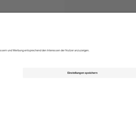
ets
Betfred Super League
Tickets