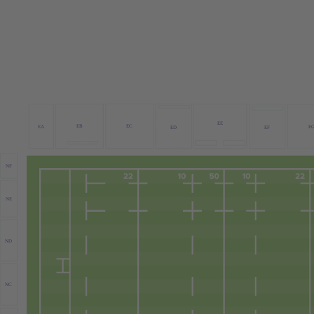
EE
EB
EC
EA
E
ED
EF
NF
NE
ND
NC