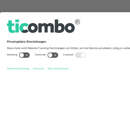
Schnelle Links
York Knights
Tickets
Bradford Bulls
Tickets
Super