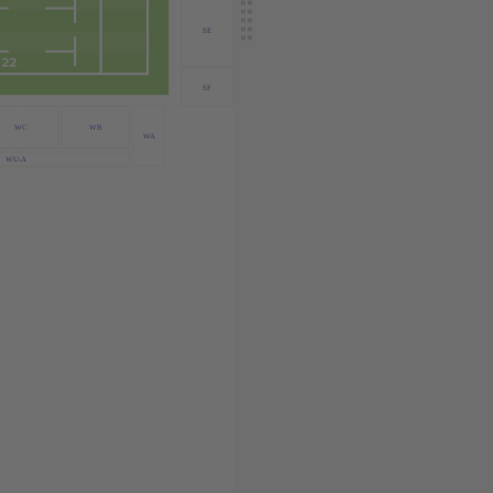
SE
SF
WC
WB
WA
WU-A