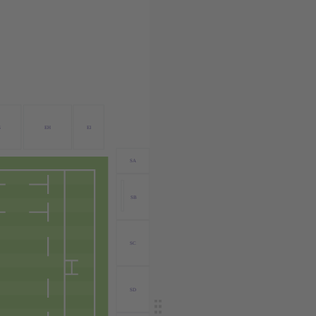
G
EH
EI
SA
SB
SC
SD