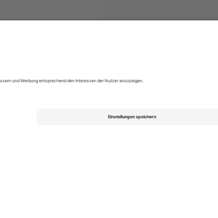
 League
Tickets