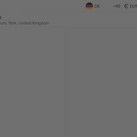
DE
+49
EU
s
ium,
York, United Kingdom