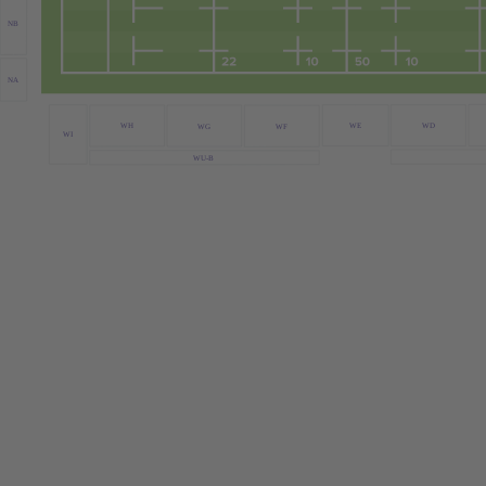
NB
NA
WE
WD
WH
WG
WF
WI
WU-B