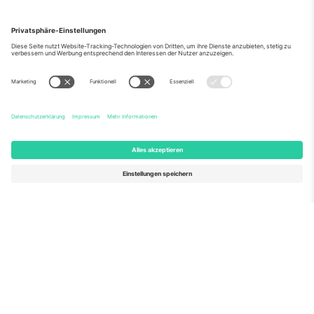
Über Uns
Unternehmensdienstleistungen
Team
Häufig gestellte Fragen
TixProtect
Wie es funktioniert
Impressum
Hotels
Allgemeine Geschäftsbedingungen
WM-Hub
Partnerprogramm
Kontakt
Büros und Support