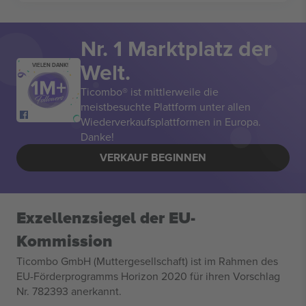
Nr. 1 Marktplatz der
Welt.
VIELEN DANK!
Ticombo® ist mittlerweile die
meistbesuchte Plattform unter allen
Wiederverkaufsplattformen in Europa.
Danke!
VERKAUF BEGINNEN
Exzellenzsiegel der EU-
Kommission
Ticombo GmbH (Muttergesellschaft) ist im Rahmen des
EU-Förderprogramms Horizon 2020 für ihren Vorschlag
Nr. 782393 anerkannt.