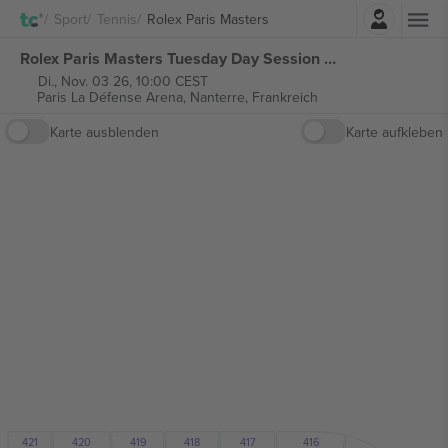
Einloggen
Sport
Tennis
Rolex Paris Masters
Rolex Paris Masters Tuesday Day Session Court 1 tickets
Di., Nov. 03 26, 10:00 CEST
Paris La Défense Arena,
Nanterre, Frankreich
Karte ausblenden
Karte aufkleben
420
421
418
417
416
419