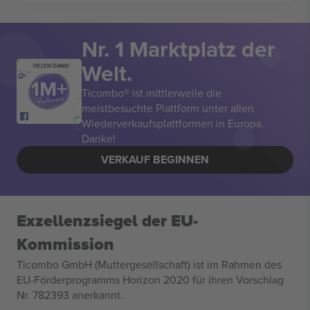
Nr. 1 Marktplatz der
Welt.
VIELEN DANK!
Ticombo® ist mittlerweile die
meistbesuchte Plattform unter allen
Wiederverkaufsplattformen in Europa.
Danke!
VERKAUF BEGINNEN
Exzellenzsiegel der EU-
Kommission
Ticombo GmbH (Muttergesellschaft) ist im Rahmen des
EU-Förderprogramms Horizon 2020 für ihren Vorschlag
Nr. 782393 anerkannt.