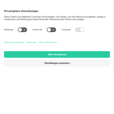
Über Uns
Unternehmensdienstleistungen
Team
Häufig gestellte Fragen
TixProtect
Wie es funktioniert
Impressum
Hotels
Allgemeine Geschäftsbedingungen
WM-Hub
Partnerprogramm
Kontakt
Büros und Support