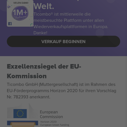
Welt.
VIELEN DANK!
Ticombo® ist mittlerweile die
meistbesuchte Plattform unter allen
Wiederverkaufsplattformen in Europa.
Danke!
VERKAUF BEGINNEN
Exzellenzsiegel der EU-
Kommission
Ticombo GmbH (Muttergesellschaft) ist im Rahmen des
EU-Förderprogramms Horizon 2020 für ihren Vorschlag
Nr. 782393 anerkannt.