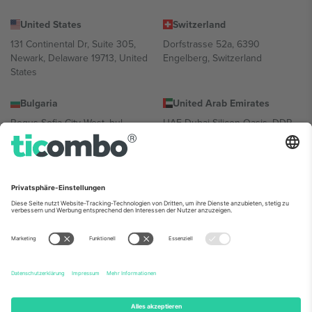
United States
Switzerland
131 Continental Dr, Suite 305,
Dorfstrasse 52a, 6390
Newark, Delaware 19713, United
Engelberg, Switzerland
States
Bulgaria
United Arab Emirates
Regus Sofia City West, bul
UAE Dubai Silicon Oasis, DDP
Totleben 53-55, 1606 Sofia,
Building A1, Office 302, Dubai,
Bulgaria
United Arab Emirates
Mexico
Av Chapultepec 360, Roma
Norte, Cuauhtémoc, 06700
Ciudad de México, CDMX,
Mexico
Die juristische Person des Plattformanbieters kann je nach
Standort, Veranstaltung und/oder Domäne variieren. Weitere
Informationen finden Sie auf der jeweiligen Veranstaltungsseite, im
Impressum und in den Allgemeinen Geschäftsbedingungen.,