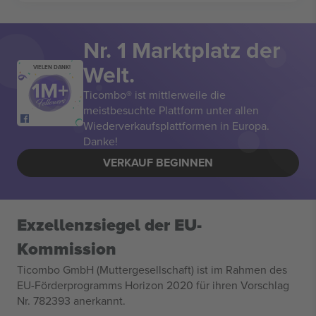
Nr. 1 Marktplatz der
Welt.
VIELEN DANK!
Ticombo® ist mittlerweile die
meistbesuchte Plattform unter allen
Wiederverkaufsplattformen in Europa.
Danke!
VERKAUF BEGINNEN
Exzellenzsiegel der EU-
Kommission
Ticombo GmbH (Muttergesellschaft) ist im Rahmen des
EU-Förderprogramms Horizon 2020 für ihren Vorschlag
Nr. 782393 anerkannt.