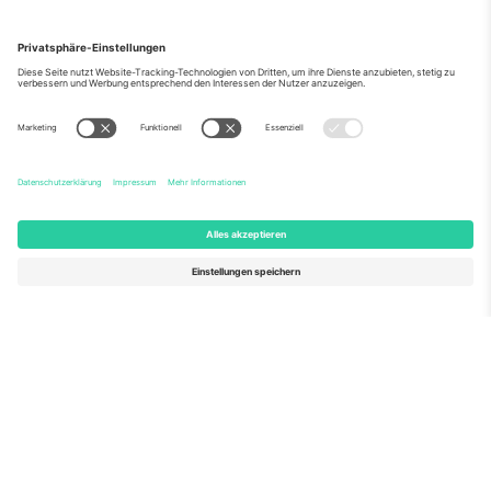
Über Uns
Unternehmensdienstleistungen
Team
Häufig gestellte Fragen
TixProtect
Wie es funktioniert
Impressum
Hotels
Allgemeine Geschäftsbedingungen
WM-Hub
Partnerprogramm
Kontakt
Büros und Support