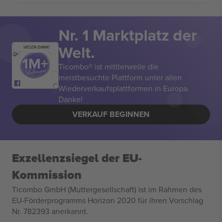
Nr. 1 Marktplatz der
Welt.
VIELEN DANK!
Ticombo® ist mittlerweile die
meistbesuchte Plattform unter allen
Wiederverkaufsplattformen in Europa.
Danke!
VERKAUF BEGINNEN
Exzellenzsiegel der EU-
Kommission
Ticombo GmbH (Muttergesellschaft) ist im Rahmen des
EU-Förderprogramms Horizon 2020 für ihren Vorschlag
Nr. 782393 anerkannt.