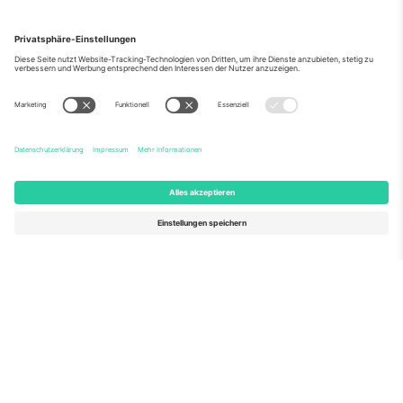
Über Uns
Unternehmensdienstleistungen
Team
Häufig gestellte Fragen
TixProtect
Wie es funktioniert
Impressum
Hotels
Allgemeine Geschäftsbedingungen
WM-Hub
Partnerprogramm
Kontakt
Büros und Support