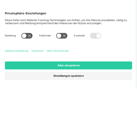
Über Uns
Unternehmensdienstleistungen
Team
Häufig gestellte Fragen
TixProtect
Wie es funktioniert
Impressum
Hotels
Allgemeine Geschäftsbedingungen
WM-Hub
Partnerprogramm
Kontakt
Büros und Support