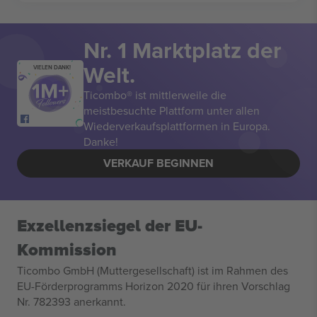
Nr. 1 Marktplatz der
Welt.
VIELEN DANK!
Ticombo® ist mittlerweile die
meistbesuchte Plattform unter allen
Wiederverkaufsplattformen in Europa.
Danke!
VERKAUF BEGINNEN
Exzellenzsiegel der EU-
Kommission
Ticombo GmbH (Muttergesellschaft) ist im Rahmen des
EU-Förderprogramms Horizon 2020 für ihren Vorschlag
Nr. 782393 anerkannt.