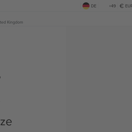
DE
+49
EU
ited Kingdom
,
t
rze