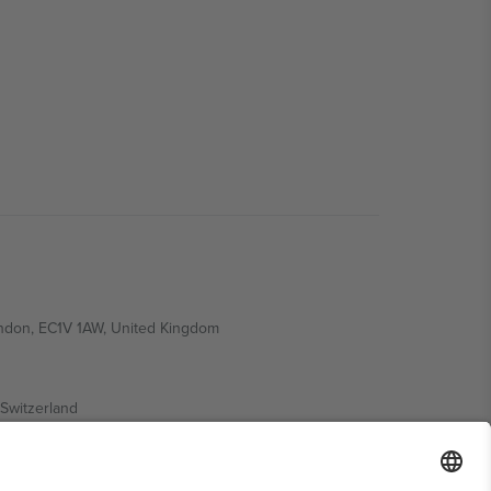
ondon, EC1V 1AW, United Kingdom
Switzerland
ding A1, Office 302, Dubai, United Arab Emirates