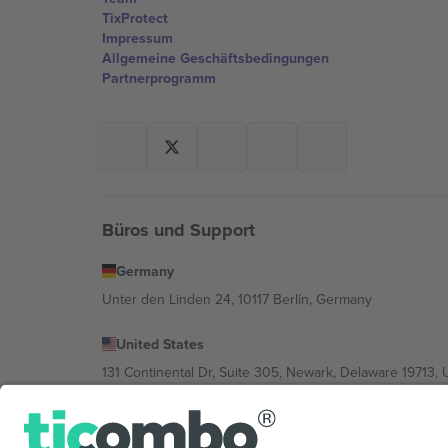
TixProtect
Impressum
Allgemeine Geschäftsbedingungen
Partnerprogramm
Büros und Support
Germany
Unter den Linden 24, 10117 Berlin, Germany
United States
131 Continental Dr, Suite 305, Newark, Delaware 19713, 
Bulgaria
Regus Sofia City West, bul Totleben 53-55, 1606 Sofia, B