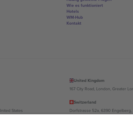
Wie es funktioniert
Hotels
WM-Hub
Kontakt
United Kingdom
167 City Road, London, Greater L
Switzerland
United States
Dorfstrasse 52a, 6390 Engelberg, 
United Arab Emirates
ulgaria
UAE Dubai Silicon Oasis, DDP Buil