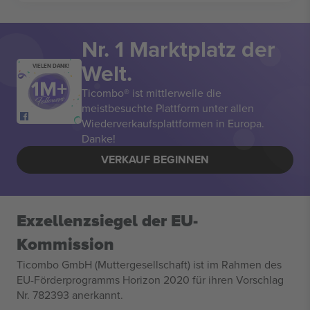
Nr. 1 Marktplatz der
Welt.
VIELEN DANK!
Ticombo® ist mittlerweile die
meistbesuchte Plattform unter allen
Wiederverkaufsplattformen in Europa.
Danke!
VERKAUF BEGINNEN
Exzellenzsiegel der EU-
Kommission
Ticombo GmbH (Muttergesellschaft) ist im Rahmen des
EU-Förderprogramms Horizon 2020 für ihren Vorschlag
Nr. 782393 anerkannt.