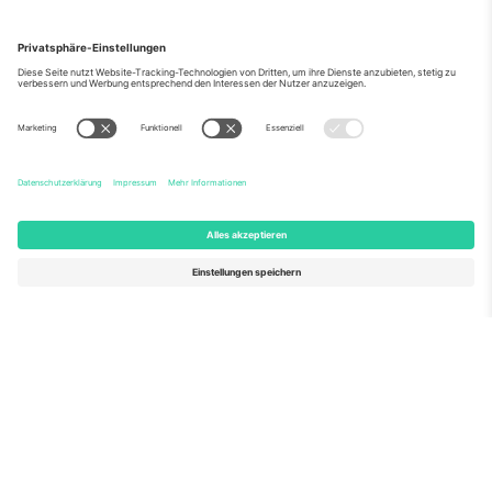
Über Uns
Unternehmensdienstleistungen
Team
Häufig gestellte Fragen
TixProtect
Wie es funktioniert
Impressum
Hotels
Allgemeine Geschäftsbedingungen
WM-Hub
Partnerprogramm
Kontakt
Büros und Support